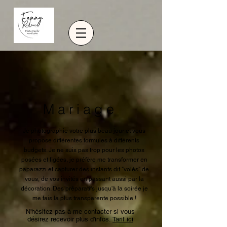
Mariage
Je photographie votre plus beau jour et vous
propose différentes formules à différents
budgets. Je ne suis pas trop pour les photos
posées et figées, je préfère me transformer en
paparazzi et capturer des instants dit "volés" de
vous, de vos invités en passant aussi par la
décoration. Des préparatifs jusqu'à la soirée je
me fais la plus transparente possible !
N'hésitez pas à me contacter si vous
désirez recevoir plus d'infos.
Tarif ici