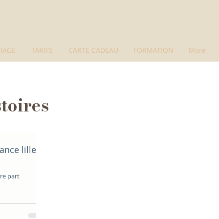
IAGE
TARIFS
CARTE CADEAU
FORMATION
More
toires
ance lille
ire part