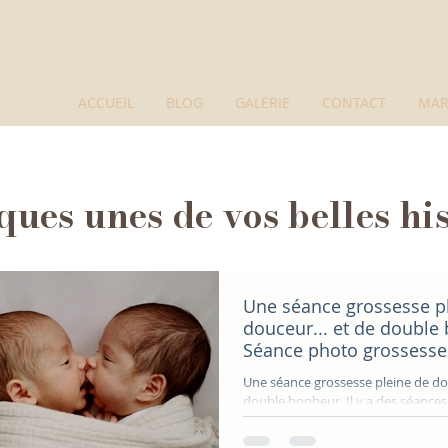
ACCUEIL
BLOG
GALERIE
CONTACT
MAR
ues unes de vos belles his
Une séance grossesse p
douceur... et de double
Séance photo grossesse
naturelle réalisée dans
Une séance grossesse pleine de d
studio cocooning
double bonheur. Il y a des séances qui ont une
énergie particulière. Celle-ci en fai
cette future maman m’a contactée