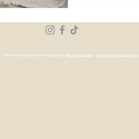
immortaliser sa grossesse gémellaire
suite senti que ce moment serait u
deux vies, c’est déjà une aventure
c’est aussi une histoire d’amour p
cocon pour deux petits cœurs La s
déroulée dans mon home studio, 
2020 Fanny.R Graphiste & Photographe -
Mentions Légales
-
Référencement agence Fiz