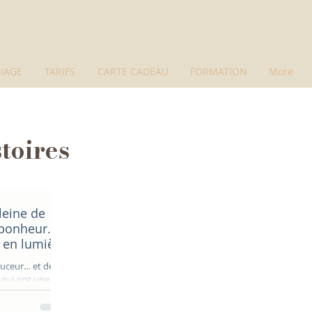
IAGE
TARIFS
CARTE CADEAU
FORMATION
More
toires
leine de
 bonheur.
 en lumière
 un home
ouceur… et de
sait partie. Quand
 pour