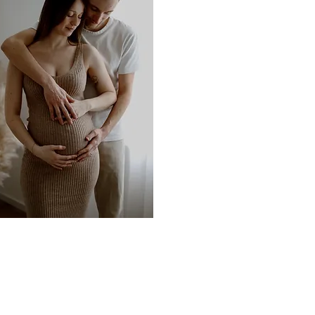
Naissance
ance naissance, nouveau-né se fait dans les
er entre 1h à 3h voir plus, je m'adapte au
ns, biberon ou tétée. Dans mon home studio