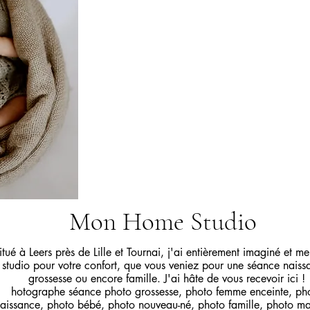
vous trouverez plusieurs accessoires, le tout
hotographe séance photo grossesse, photo femm
photo 
N'hésitez pas à me conta
Mon Home Studio
itué à Leers près de Lille et Tournai, j'ai entièrement imaginé et me
studio pour votre confort, que vous veniez pour une séance naiss
grossesse ou encore famille. J'ai hâte de vous recevoir ici !
hotographe séance photo grossesse, photo femme enceinte, ph
aissance, photo bébé, photo nouveau-né, photo famille, photo ma