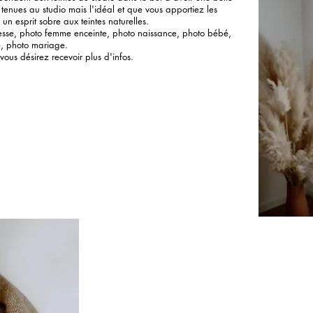
 tenues au studio mais l'idéal et que vous apportiez les
 un esprit sobre aux teintes naturelles.
sse, photo femme enceinte, photo naissance, photo bébé,
e, photo mariage.
vous désirez recevoir plus d'infos.
Félicitations vous allez accueillir un bébé ! La sé
10 à 15 premiers jours de bébé. Celle-ci peut dur
rythme de votre nourrisson, de ses pauses câli