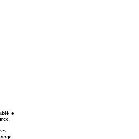
 dans un esprit sobre eux teintes naturelles.
e enceinte, photo naissance, photo bébé,
nouveau-né, photo famille, photo mariage.
cter si vous désirez recevoir plus d'infos.
ublé le
ance,
oto
riage.